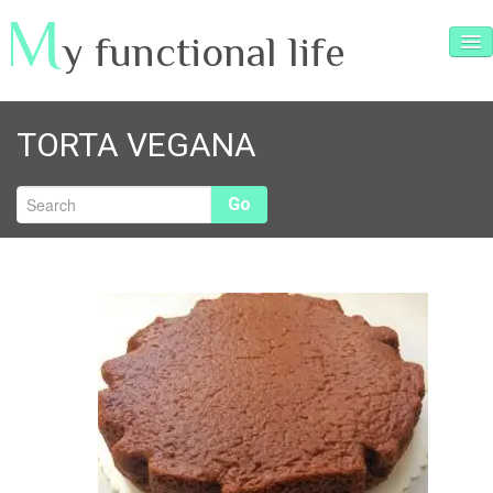
M
y functional life
SERVIZI
TORTA VEGANA
ARTICOLI
RICETTE
Go
TESTIMONIANZE
INTERVISTE
VIDEO e FOTO
CONTATTI