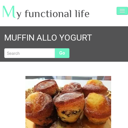
M
y functional life
SERVIZI
MUFFIN ALLO YOGURT
ARTICOLI
RICETTE
Go
TESTIMONIANZE
INTERVISTE
VIDEO e FOTO
CONTATTI