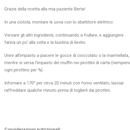
Grazie della ricetta alla mia paziente Berta!
In una ciotola, montare le uova con lo sbattitore elettrico.
Versare gli altri ingredienti, continuando a frullare, e aggiungere
farina un po’ alla volta e la bustina di lievito.
Unire all’impasto a piacere le gocce di cioccolato o la marmellata,
mentre si versa l’impasto dei muffin nei pirottini di carta (riempie
ogni pirottino per ¾).
Infornare a 170° per circa 20 minuti con forno ventilato, lasciar
raffreddare qualche minuto prima di toglierli dai pirottini.
Considerazioni nutrizionali
: