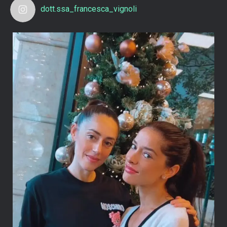
dott.ssa_francesca_vignoli