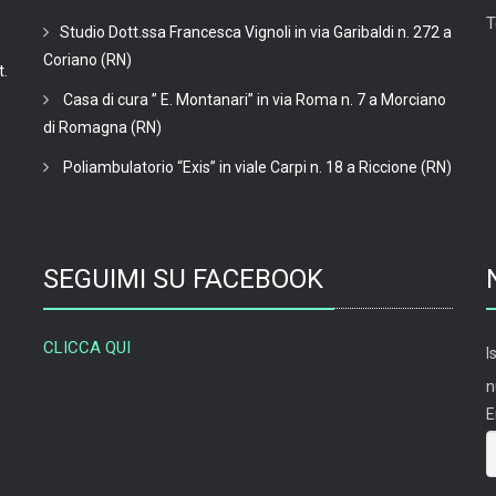
T
Studio Dott.ssa Francesca Vignoli in via Garibaldi n. 272 a
Coriano (RN)
t.
Casa di cura ” E. Montanari” in via Roma n. 7 a Morciano
di Romagna (RN)
Poliambulatorio “Exis” in viale Carpi n. 18 a Riccione (RN)
SEGUIMI SU FACEBOOK
CLICCA QUI
I
n
E