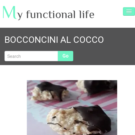
M
y functional life
SERVIZI
BOCCONCINI AL COCCO
ARTICOLI
RICETTE
Go
TESTIMONIANZE
INTERVISTE
VIDEO e FOTO
CONTATTI