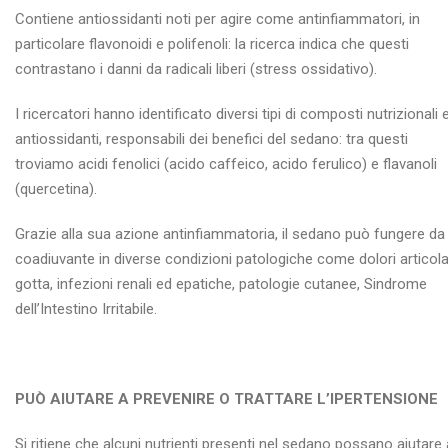
Contiene antiossidanti noti per agire come antinfiammatori, in
particolare flavonoidi e polifenoli: la ricerca indica che questi
contrastano i danni da radicali liberi (stress ossidativo).
I ricercatori hanno identificato diversi tipi di composti nutrizionali 
antiossidanti, responsabili dei benefici del sedano: tra questi
troviamo acidi fenolici (acido caffeico, acido ferulico) e flavanoli
(quercetina).
Grazie alla sua azione antinfiammatoria, il sedano può fungere da
coadiuvante in diverse condizioni patologiche come dolori articolar
gotta, infezioni renali ed epatiche, patologie cutanee, Sindrome
dell’Intestino Irritabile.
PUÒ AIUTARE A PREVENIRE O TRATTARE L’IPERTENSIONE
Si ritiene che alcuni nutrienti presenti nel sedano possano aiutare 