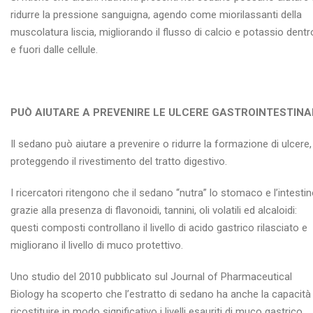
ridurre la pressione sanguigna, agendo come miorilassanti della
muscolatura liscia, migliorando il flusso di calcio e potassio dentr
e fuori dalle cellule.
PUÒ AIUTARE A PREVENIRE LE ULCERE GASTROINTESTINA
Il sedano può aiutare a prevenire o ridurre la formazione di ulcere,
proteggendo il rivestimento del tratto digestivo.
I ricercatori ritengono che il sedano “nutra” lo stomaco e l’intesti
grazie alla presenza di flavonoidi, tannini, oli volatili ed alcaloidi:
questi composti controllano il livello di acido gastrico rilasciato e
migliorano il livello di muco protettivo.
Uno studio del 2010 pubblicato sul Journal of Pharmaceutical
Biology ha scoperto che l’estratto di sedano ha anche la capacità 
ricostituire in modo significativo i livelli esauriti di muco gastrico,