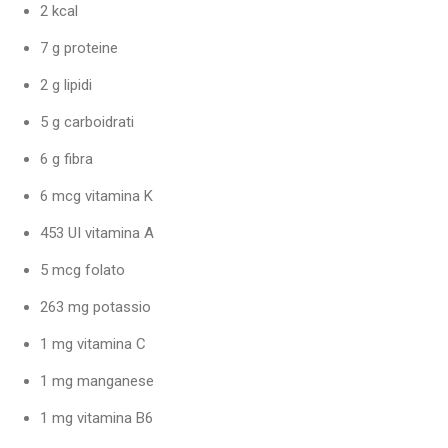
2 kcal
7 g proteine
2 g lipidi
5 g carboidrati
6 g fibra
6 mcg vitamina K
453 UI vitamina A
5 mcg folato
263 mg potassio
1 mg vitamina C
1 mg manganese
1 mg vitamina B6