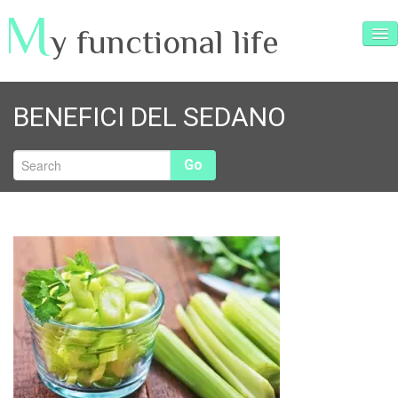
M
y functional life
SERVIZI
BENEFICI DEL SEDANO
ARTICOLI
RICETTE
Go
TESTIMONIANZE
INTERVISTE
VIDEO e FOTO
CONTATTI