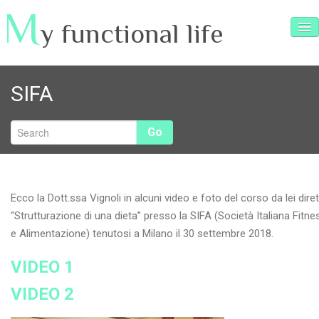
M
y functional life
SERVIZI
SIFA
ARTICOLI
RICETTE
Go
TESTIMONIANZE
INTERVISTE
Ecco la Dott.ssa Vignoli in alcuni video e foto del corso da lei dire
VIDEO e FOTO
“Strutturazione di una dieta” presso la SIFA (Società Italiana Fitne
e Alimentazione) tenutosi a Milano il 30 settembre 2018.
CONTATTI
VIDEO 1
VIDEO 2